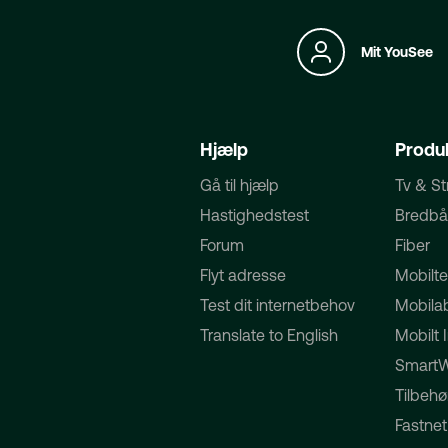
Mit YouSee
Hjælp
Produ
Gå til hjælp
Tv & S
Hastighedstest
Bredb
Forum
Fiber
Flyt adresse
Mobilte
Test dit internetbehov
Mobila
Translate to English
Mobilt 
Smart
Tilbehø
Fastnet