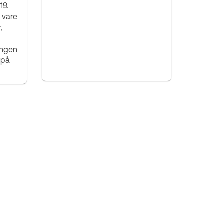
19.
t vare
,
ingen
 på