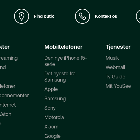
Find butik
Kontakt os
kter
Mobiltelefoner
Tjenester
treaming
Den nye iPhone 15-
Musik
serie
ånd
Webmail
Det nyeste fra
Tv Guide
Samsung
lefoner
Mit YouSee
Apple
bonnementer
Samsung
Internet
Sony
Watch
Motorola
r
Xiaomi
Google