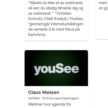
*Nåede du ikke at se webinaret,
med e
så kan du stadig tilmelde dig og
en go
se webinaret. * *Christian
Schnohr, Chief Analyst | YouSee,
*gennemgår internetudviklingen
de seneste 3 år med fokus på
benchma...
Claus Nielsen
04/09/24
07:00 (Europe/Copenhagen)
Webinar hvor agenda fra