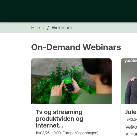
Home
Webinars
On-Demand Webinars
Tv og streaming
Jul
produktviden og
13/12/2
internet...
Velko
19/03/25
19:00 (Europe/Copenhagen)
Vi har