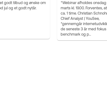
t godt tilbud og ønske om
*Webinar afholdes onsdag 
d jul og et godt nytår.
marts kl. 19.00. Forventes, a
ca. 1 time. Christian Schnohr
Chief Analyst | YouSee,
*gennemgår internetudvikl
de seneste 3 år med fokus
benchmark og p...